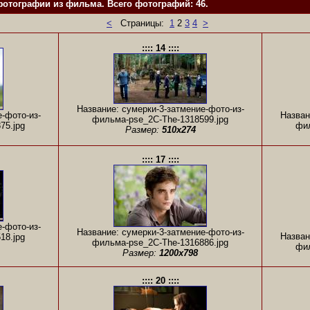
фотографии из фильма. Всего фотографий: 46.
<
Страницы:
1
2
3
4
>
:::: 14 ::::
Название: сумерки-3-затмение-фото-из-
-фото-из-
Назван
фильма-pse_2C-The-1318599.jpg
75.jpg
фил
Размер:
510x274
:::: 17 ::::
-фото-из-
Название: сумерки-3-затмение-фото-из-
Назван
18.jpg
фильма-pse_2C-The-1316886.jpg
фил
Размер:
1200x798
:::: 20 ::::