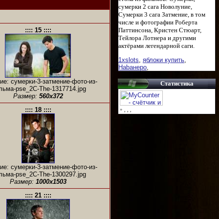
сумерки 2 сага Новолуние,
Сумерки 3 сага Затмение, в том
числе и фотографии Роберта
Паттинсона, Кристен Стюарт,
:::: 15 ::::
Тейлора Лотнера и другими
актёрами легендарной саги.
1xslots
,
яблоки купить
,
Habaнеро
,
ие: сумерки-3-затмение-фото-из-
Статистика
ьма-pse_2C-The-1317714.jpg
Размер:
560x372
:::: 18 ::::
+
, ,
,
ие: сумерки-3-затмение-фото-из-
ьма-pse_2C-The-1300297.jpg
Размер:
1000x1503
:::: 21 ::::