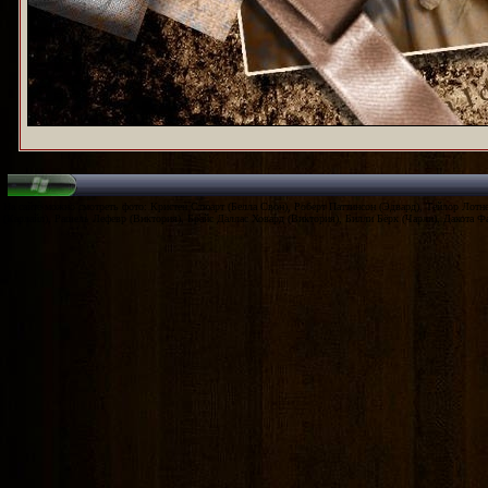
На сайте можно смотреть фото: Кристен Стюарт (Белла Свон), Роберт Паттинсон (Эдвард), Тейлор Лотн
(Карлайл), Рашель Лефевр (Виктория), Брайс Даллас Ховард (Виктория), Билли Бёрк (Чарли), Дакота Ф