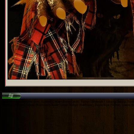
На сайте можно смотреть фото: Кристен Стюарт (Белла Свон), Роберт Паттинсон (Эдвард), Тейлор Лотн
(Карлайл), Рашель Лефевр (Виктория), Брайс Даллас Ховард (Виктория), Билли Бёрк (Чарли), Дакота Ф