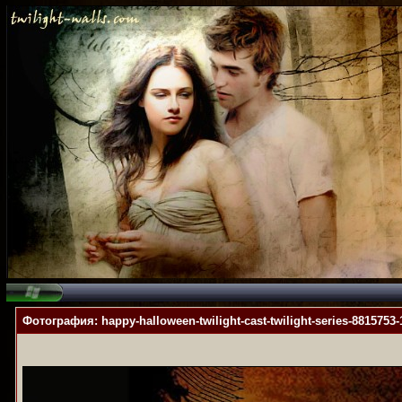
Фотография: happy-halloween-twilight-cast-twilight-series-8815753