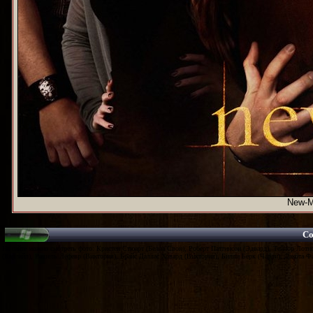
New-M
Co
На сайте можно смотреть фото: Кристен Стюарт (Белла Свон), Роберт Паттинсон (Эдвард), Тейлор Лотн
(Карлайл), Рашель Лефевр (Виктория), Брайс Даллас Ховард (Виктория), Билли Бёрк (Чарли), Дакота Ф