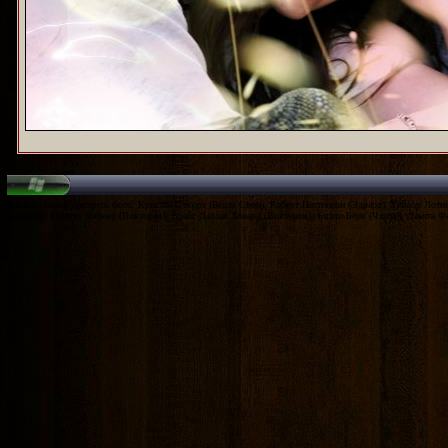
На сайте можно смотреть фото: Кристен Стюарт (Белла Свон), Роберт Паттинсон (Эдвард), Тейлор Лотн
(Карлайл), Рашель Лефевр (Виктория), Брайс Даллас Ховард (Виктория), Билли Бёрк (Чарли), Дакота Ф